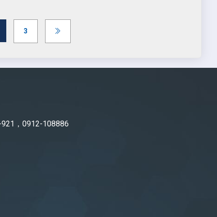
current)
3
-921，0912-108886